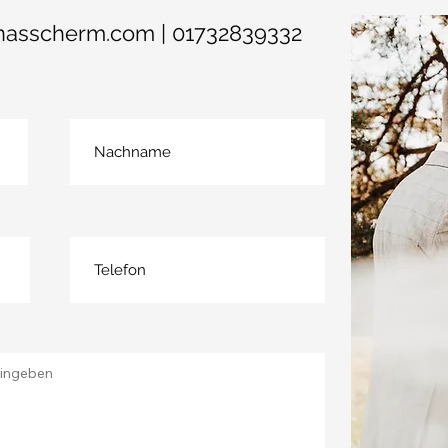
onasscherm.com
| 01732839332